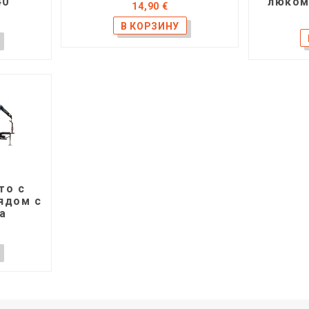
40
люком
14,90 €
то с
ядом с
са