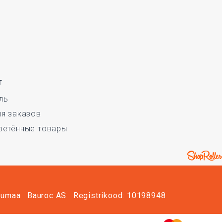
т
ль
ия заказов
ретённые товары
irumaa
Bauroc AS
Registrikood: 10198948