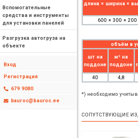
длина × ширина × в
Вспомогательные
средства и инструменты
600 × 300 × 200
для установки панелей
Разгрузка автогруза на
объём в у
объекте
шт на
м²
на
Вход
поддоне
поддоне
Регистрация
40
4,8
679 9080
*) необходимо учитыв
bauroc@bauroc.ee
СОПУТСТВУЮЩИЕ И