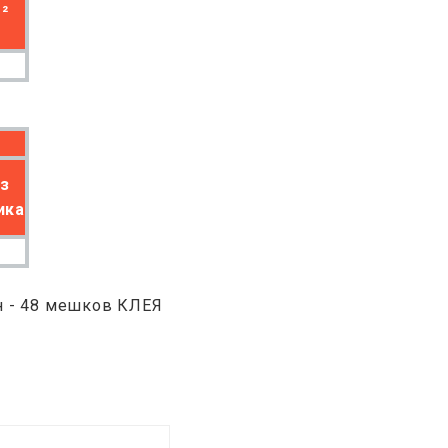
²
6
ез
ика
н - 48 мешков КЛЕЯ