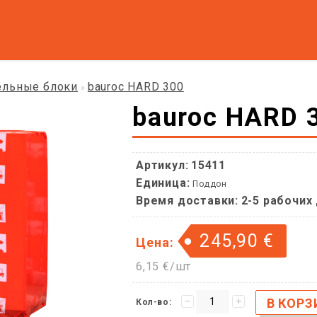
ельные блоки
bauroc HARD 300
»
bauroc HARD 
Артикул:
15411
Единица:
Поддон
Время доставки:
2-5 рабочих
245,90 €
Цена:
6,15 €/шт
Кол-во: