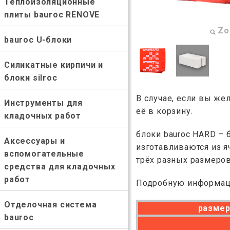
Теплоизоляционные
плиты bauroc RENOVE
Z
bauroc U-блоки
Силикатные кирпичи и
блоки silroc
В случае, если вы же
Инструменты для
её в корзину.
кладочных работ
блоки bauroc HARD –
Аксессуары и
изготавливаются из я
вспомогательные
трёх разных размеров
средства для кладочных
работ
Подробную информац
Отделочная система
разме
bauroc