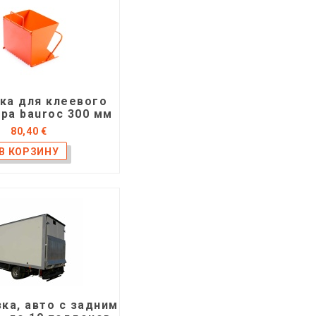
ка для клеевого
ра bauroc 300 мм
80,40 €
ка, авто с задним