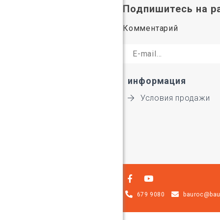
Подпишитесь на р
Комментарий
информация
Условия продажи
Shoproller.ee
679 9080
bauroc@bau