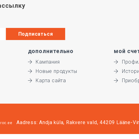
ассылку
дополнительно
мой сче
Кампания
Профи
Новые продукты
Истор
Карта сайта
Приоб
Aadress: Andja küla, Rakvere vald, 44209 Lääne-V
roc.ee