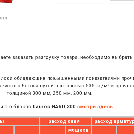
oom
лаете заказать разгрузку товара, необходимо выбрат
 блоки обладающие повышенными показателями прочно
чеистого бетона сухой плотностью 535 кг/м³ и прочно
 – толщиной 300 мм, 250 мм, 200 мм.
ию о блоков
bauroc HARD 300
смотри здесь
.
ры
расход клея
расход армату
мешков