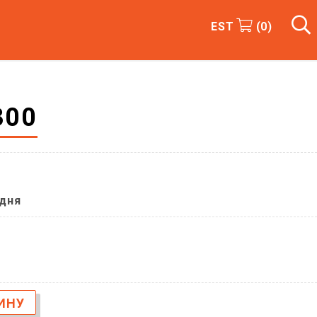
EST
(
0
)
300
 дня