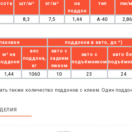
ысота
шт/м²
кг/м²
на
тип
пм/м
поддон
8,3
7,5
1,44
A-40
2,8
паковке
поддонов в авто, до *)
вес
авто с
м³ на
авто с
авто б
поддона,
задним
поддоне
подъёмником
подъёмн
кг
люком
1,44
1060
10
23
24
ать также количество поддонов с клеем. Один поддо
ЗДЕЛИЯ